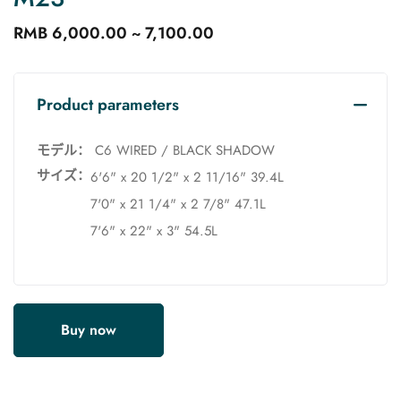
RMB 6,000.00 ~ 7,100.00
Product parameters
モデル：
C6 WIRED / BLACK SHADOW
サイズ：
6'6" x 20 1/2" x 2 11/16" 39.4L
7'0" x 21 1/4" x 2 7/8" 47.1L
7'6" x 22" x 3" 54.5L
Buy now