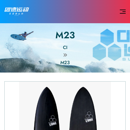
M23
CI
M23