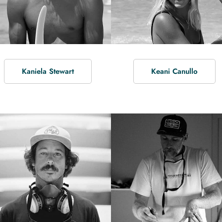
Kaniela Stewart
Keani Canullo