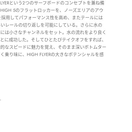
NEW FLYERという2つのサーフボードのコンセプトを兼ね備
HIGH 5のフラットロッカーを、ノーズエリアのアウ
ものを採用してパフォーマンス性を高め、またテールには
早いレールの切り返しを可能にしている。さらに水の
ドには小さなチャンネルをセット。水の流れをより良く
ことに成功した。そしてひとたびテイクオフをすれば、
異的なスピードに魅力を覚え、そのまま深いボトムター
乗り味に、HIGH FLYERの大きなポテンシャルを感
L