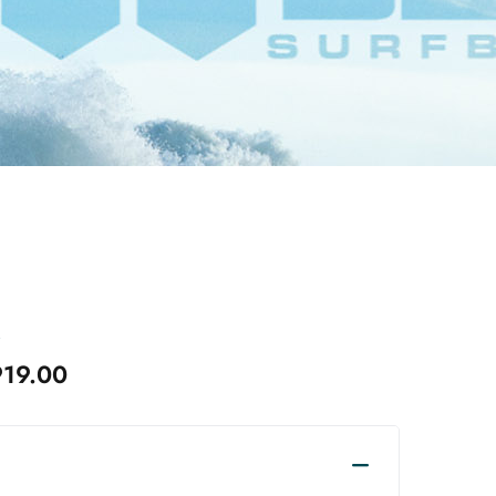
R
919.00