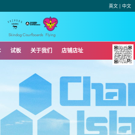
英文
|
中文
Skindog
Cisurfboards
Flying
术
试板
关于我们
店铺店址