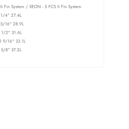
II Fin System / XEON - 5 FCS II Fin System
 1/4" 27.4L
2 5/16" 28.9L
2 1/2" 31.6L
 2 9/16" 33.1L
 5/8" 37.2L