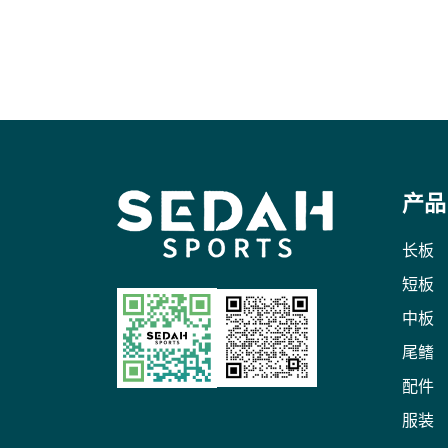
产品
长板
短板
中板
尾鳍
配件
服装