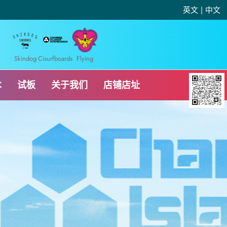
英文
|
中文
Skindog
Cisurfboards
Flying
术
试板
关于我们
店铺店址